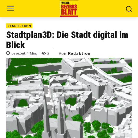
STADTLEBEN
Stadtplan3D: Die Stadt digital im
Blick
Von
Redaktion
Lesezeit:
1
Min.
2