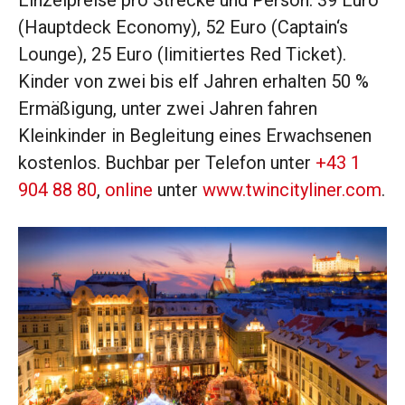
Einzelpreise pro Strecke und Person: 39 Euro
(Hauptdeck Economy), 52 Euro (Captain‘s
Lounge), 25 Euro (limitiertes Red Ticket).
Kinder von zwei bis elf Jahren erhalten 50 %
Ermäßigung, unter zwei Jahren fahren
Kleinkinder in Begleitung eines Erwachsenen
kostenlos. Buchbar per Telefon unter
+43 1
904 88 80
,
online
unter
www.twincityliner.com
.