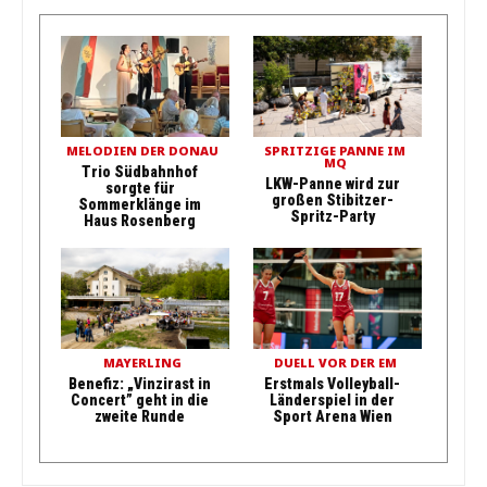
MELODIEN DER DONAU
SPRITZIGE PANNE IM
MQ
Trio Südbahnhof
LKW-Panne wird zur
sorgte für
großen Stibitzer-
Sommerklänge im
Spritz-Party
Haus Rosenberg
MAYERLING
DUELL VOR DER EM
Benefiz: „Vinzirast in
Erstmals Volleyball-
Concert” geht in die
Länderspiel in der
zweite Runde
Sport Arena Wien