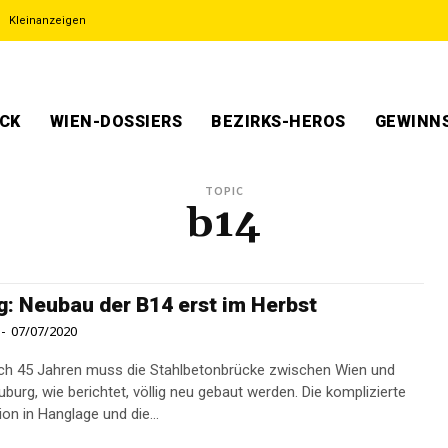
Kleinanzeigen
ECK
WIEN-DOSSIERS
BEZIRKS-HEROS
GEWINNS
TOPIC
b14
g: Neubau der B14 erst im Herbst
-
07/07/2020
h 45 Jahren muss die Stahlbetonbrücke zwischen Wien und
burg, wie berichtet, völlig neu ­gebaut werden. Die komplizierte
on in Hanglage und die...