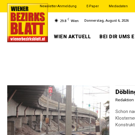
Newsletter-Anmeldung
E-Paper
Mediadaten
C
Donnerstag, August 6, 2026
29.8
Wien
WIEN AKTUELL
BEI DIR UMS 
Döblin
Redaktion
Schon nac
Klosterneu
Konstrukti