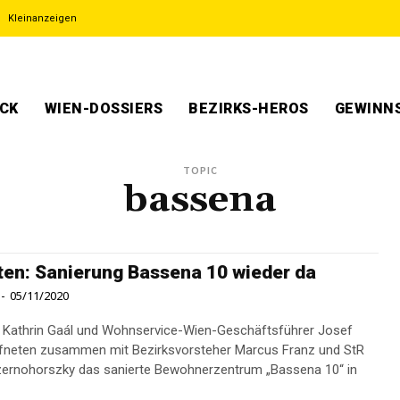
Kleinanzeigen
ECK
WIEN-DOSSIERS
BEZIRKS-HEROS
GEWINNS
TOPIC
bassena
ten: Sanierung Bassena 10 wieder da
-
05/11/2020
n Kathrin Gaál und Wohnservice-Wien-Geschäftsführer Josef
fneten zusammen mit Bezirksvorsteher Marcus Franz und StR
ernohorszky das sanierte Bewohnerzentrum „Bassena 10“ in