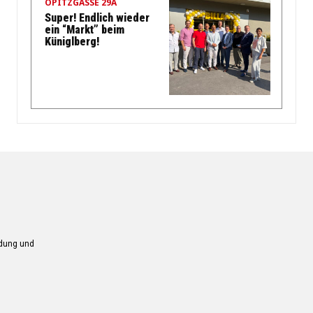
OPITZGASSE 29A
Super! Endlich wieder
ein “Markt” beim
Küniglberg!
ndung und