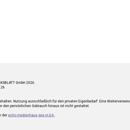
RKSBLATT GmbH 2026
 26
ehalten. Nutzung ausschließlich für den privaten Eigenbedarf. Eine Weiterverwe
r den persönlichen Gebrauch hinaus ist nicht gestattet.
n der
echo medienhaus ges.m.b.h.