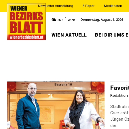
Newsletter-Anmeldung
E-Paper
Mediadaten
C
Donnerstag, August 6, 2026
26.8
Wien
WIEN AKTUELL
BEI DIR UMS 
Favori
Redaktion
Stadträti
Cser eröf
Jürgen Cz
der...