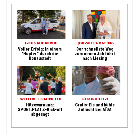
E-BUS AUF ABRUF
JOB-SPEED-DATING
Voller Erfolg: In einem
Der schnellste Weg
“Hüpfer” durch die
zum neuen Job führt
Donaustadt
nach Liesing
WEITERE TERMINE FIX
REKORDHITZE
Hitzewarnung:
Gratis-Eis und kühle
SPORT.PLATZ-Kick-off
Zuflucht bei AÏDA
abgesagt