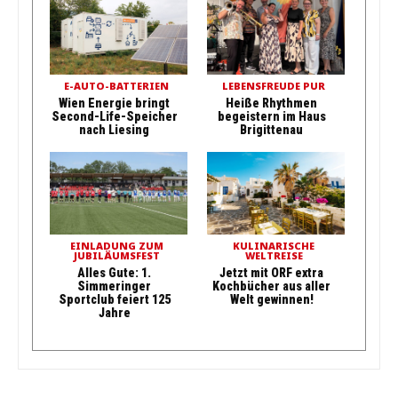
E-AUTO-BATTERIEN
LEBENSFREUDE PUR
Wien Energie bringt
Heiße Rhythmen
Second-Life-Speicher
begeistern im Haus
nach Liesing
Brigittenau
EINLADUNG ZUM
KULINARISCHE
JUBILÄUMSFEST
WELTREISE
Alles Gute: 1.
Jetzt mit ORF extra
Simmeringer
Kochbücher aus aller
Sportclub feiert 125
Welt gewinnen!
Jahre