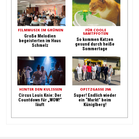
FILMMUSIK IM GRÜNEN
FÜR COOLE
SAMTPFOTEN
Große Melodien
So kommen Katzen
begeisterten im Haus
gesund durch heiße
Schmelz
Sommertage
HINTER DEN KULISSEN
OPITZGASSE 29A
Circus Louis Knie: Der
Super! Endlich wieder
Countdown für „WOW!“
ein “Markt” beim
läuft
Küniglberg!