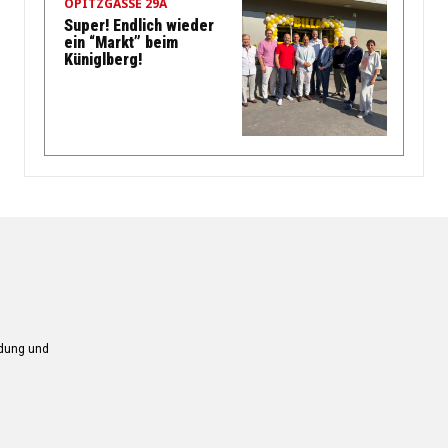
OPITZGASSE 29A
Super! Endlich wieder
ein “Markt” beim
Küniglberg!
ndung und