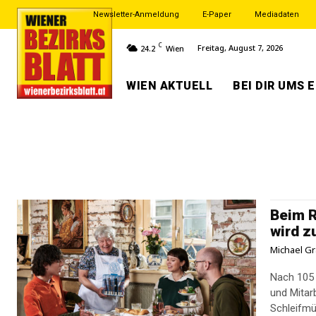
Newsletter-Anmeldung
E-Paper
Mediadaten
C
Freitag, August 7, 2026
24.2
Wien
WIEN AKTUELL
BEI DIR UMS 
Beim R
wird z
Michael Gr
Nach 105 
und Mitar
Schleifmü