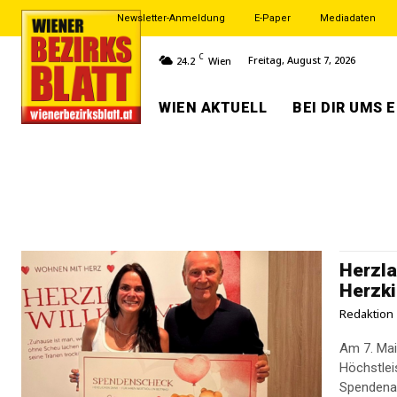
Newsletter-Anmeldung
E-Paper
Mediadaten
C
Freitag, August 7, 2026
24.2
Wien
WIEN AKTUELL
BEI DIR UMS 
Herzla
Herzki
Redaktion
Am 7. Mai 
Höchstlei
Spendenakt