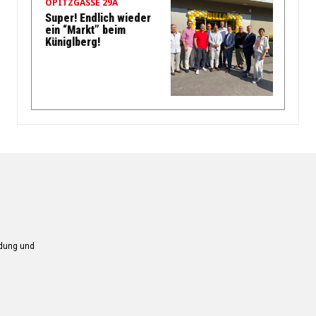
OPITZGASSE 29A
Super! Endlich wieder
ein “Markt” beim
Küniglberg!
ndung und