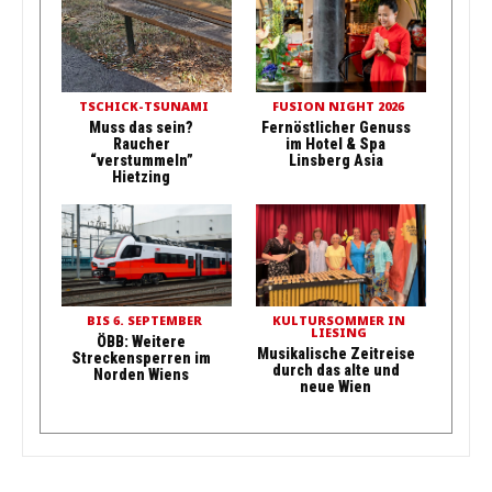
TSCHICK-TSUNAMI
FUSION NIGHT 2026
Muss das sein?
Fernöstlicher Genuss
Raucher
im Hotel & Spa
“verstummeln”
Linsberg Asia
Hietzing
BIS 6. SEPTEMBER
KULTURSOMMER IN
LIESING
ÖBB: Weitere
Musikalische Zeitreise
Streckensperren im
durch das alte und
Norden Wiens
neue Wien