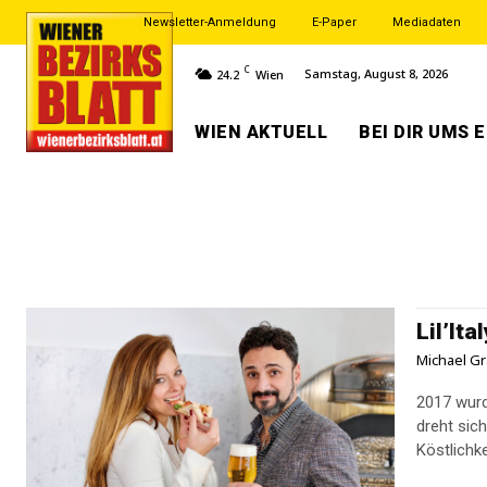
Newsletter-Anmeldung
E-Paper
Mediadaten
C
Samstag, August 8, 2026
24.2
Wien
WIEN AKTUELL
BEI DIR UMS 
Lil’It
Michael Gr
2017 wurd
dreht sic