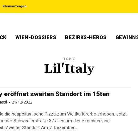
Kleinanzeigen
ECK
WIEN-DOSSIERS
BEZIRKS-HEROS
GEWINNS
TOPIC
Lil'Italy
aly eröffnet zweiten Standort im 15ten
assl
-
21/12/2022
e die neapolitanische Pizza zum Weltkulturerbe erhoben. Jetzt
h in der Schweglerstraße 37 alles um diese mediterrane
Köstlichkeit. Zweiter Standort Am 7. Dezember...