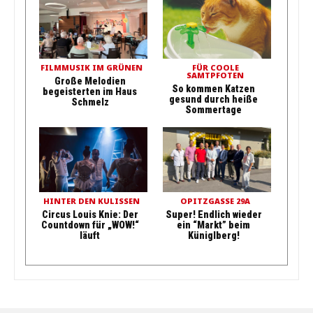
FILMMUSIK IM GRÜNEN
FÜR COOLE
SAMTPFOTEN
Große Melodien
So kommen Katzen
begeisterten im Haus
gesund durch heiße
Schmelz
Sommertage
HINTER DEN KULISSEN
OPITZGASSE 29A
Circus Louis Knie: Der
Super! Endlich wieder
Countdown für „WOW!“
ein “Markt” beim
läuft
Küniglberg!