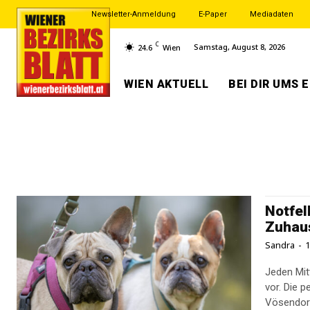
Newsletter-Anmeldung
E-Paper
Mediadaten
C
Samstag, August 8, 2026
24.6
Wien
WIEN AKTUELL
BEI DIR UMS 
Notfel
Zuhau
Sandra
-
1
Jeden Mit
vor. Die 
Vösendorf