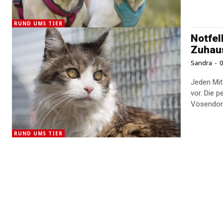
RUND UMS TIER
Notfel
Zuhau
Sandra
-
0
Jeden Mit
vor. Die 
Vösendorf
RUND UMS TIER