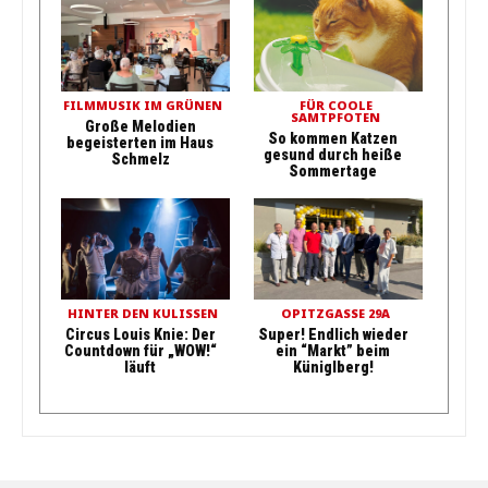
FILMMUSIK IM GRÜNEN
FÜR COOLE
SAMTPFOTEN
Große Melodien
So kommen Katzen
begeisterten im Haus
gesund durch heiße
Schmelz
Sommertage
HINTER DEN KULISSEN
OPITZGASSE 29A
Circus Louis Knie: Der
Super! Endlich wieder
Countdown für „WOW!“
ein “Markt” beim
läuft
Küniglberg!