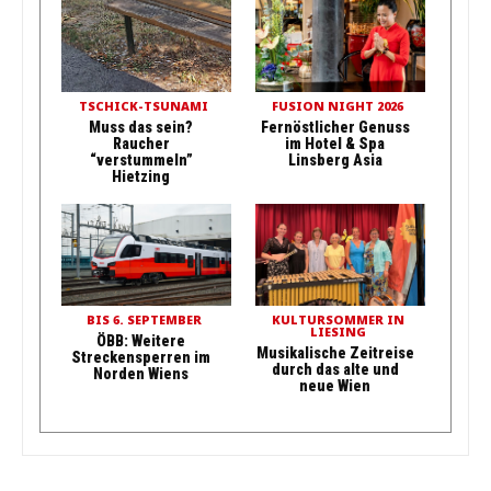
TSCHICK-TSUNAMI
FUSION NIGHT 2026
Muss das sein?
Fernöstlicher Genuss
Raucher
im Hotel & Spa
“verstummeln”
Linsberg Asia
Hietzing
BIS 6. SEPTEMBER
KULTURSOMMER IN
LIESING
ÖBB: Weitere
Musikalische Zeitreise
Streckensperren im
durch das alte und
Norden Wiens
neue Wien