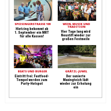
SPEISINGERSTRASSE 109
WEIN, MUSIK UND
TRADITION
Hietzing bekommt ab
Vier Tage lang wird
1. September ein MRT
Neustift wieder zur
für alle Kassen!
großen Festmeile
BEATS UND BURGER
GRÄTZL-JUWEL
Eintritt frei: Fastfood-
Der sanierte
Tempel werden zum
Maxingteich lädt
Party-Hotspot
wieder zur Erholung
ein