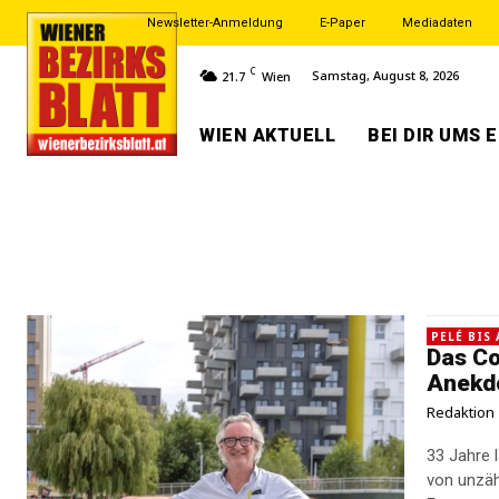
Newsletter-Anmeldung
E-Paper
Mediadaten
C
Samstag, August 8, 2026
21.7
Wien
WIEN AKTUELL
BEI DIR UMS 
PELÉ BIS
Das C
Anekd
Redaktion
33 Jahre 
von unzäh