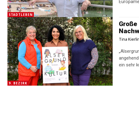
Europamei
STADTLEBEN
Große 
Nachw
Tina Kierl
„Alsergru
angehende
ein sehr k
9. BEZIRK