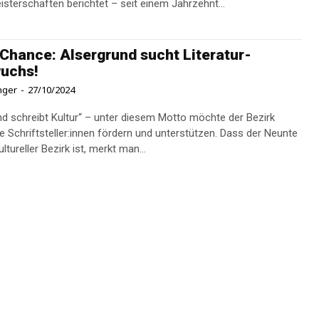
sterschaften berichtet – seit einem Jahrzehnt...
Chance: Alsergrund sucht Literatur-
uchs!
inger
-
27/10/2024
nd schreibt Kultur“ – unter diesem Motto möchte der Bezirk
 Schriftsteller:innen fördern und unterstützen. Dass der Neunte
ultureller Bezirk ist, merkt man...