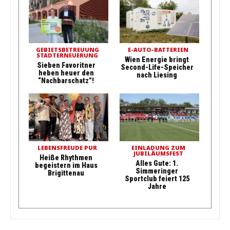
GEBIETSBETREUUNG
E-AUTO-BATTERIEN
STADTERNEUERUNG
Wien Energie bringt
Sieben Favoritner
Second-Life-Speicher
heben heuer den
nach Liesing
“Nachbarschatz”!
LEBENSFREUDE PUR
EINLADUNG ZUM
JUBILÄUMSFEST
Heiße Rhythmen
Alles Gute: 1.
begeistern im Haus
Simmeringer
Brigittenau
Sportclub feiert 125
Jahre