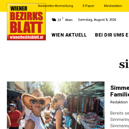
Newsletter-Anmeldung
E-Paper
Mediadaten
C
Samstag, August 8, 2026
23
Wien
WIEN AKTUELL
BEI DIR UMS 
s
Simmer
Famili
Redaktion
Bereits se
Simmering
Simmering