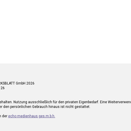
RKSBLATT GmbH 2026
 26
ehalten. Nutzung ausschließlich für den privaten Eigenbedarf. Eine Weiterverwe
r den persönlichen Gebrauch hinaus ist nicht gestattet.
n der
echo medienhaus ges.m.b.h.