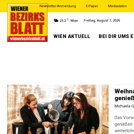
Newsletter-Anmeldung
E-Paper
Mediadaten
C
Freitag, August 7, 2026
23.2
Wien
WIEN AKTUELL
BEI DIR UMS 
Weihna
genie
Michaela G
Das Vorwe
genießen
winterlic