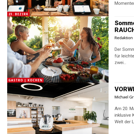
Momenten 
23. BEZIRK
Somme
RAUC
Redaktion
Der Somme
für leichte, 
zwei...
GASTRO | KOCHEN
VORWER
Michael Gr
Am 20. Ma
inklusive
Welt der L