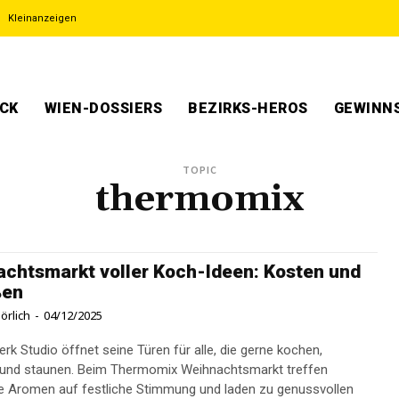
Kleinanzeigen
ECK
WIEN-DOSSIERS
BEZIRKS-HEROS
GEWINNS
TOPIC
thermomix
chtsmarkt voller Koch-Ideen: Kosten und
ßen
örlich
-
04/12/2025
rk Studio öffnet seine Türen für alle, die gerne kochen,
 und staunen. Beim Thermomix Weihnachtsmarkt treffen
he Aromen auf festliche Stimmung und laden zu genussvollen