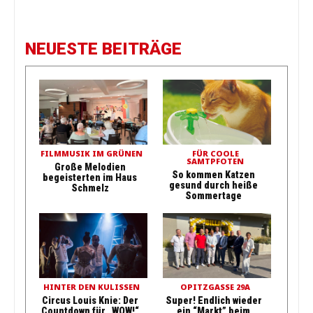
NEUESTE BEITRÄGE
FILMMUSIK IM GRÜNEN
FÜR COOLE
SAMTPFOTEN
Große Melodien
So kommen Katzen
begeisterten im Haus
gesund durch heiße
Schmelz
Sommertage
HINTER DEN KULISSEN
OPITZGASSE 29A
Circus Louis Knie: Der
Super! Endlich wieder
Countdown für „WOW!“
ein “Markt” beim