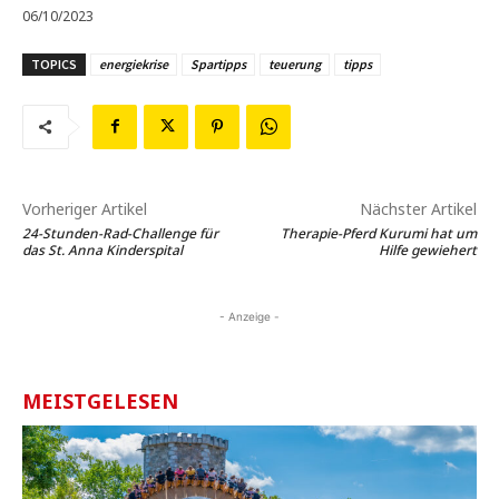
06/10/2023
TOPICS
energiekrise
Spartipps
teuerung
tipps
Vorheriger Artikel
Nächster Artikel
24-Stunden-Rad-Challenge für
Therapie-Pferd Kurumi hat um
das St. Anna Kinderspital
Hilfe gewiehert
- Anzeige -
MEISTGELESEN