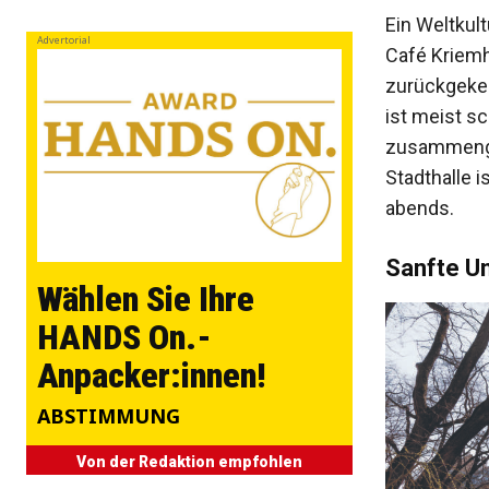
Ein Weltkul
Advertorial
Café Kriemh
zurückgekeh
ist meist s
zusammengew
Stadthalle i
abends.
Sanfte U
Wählen Sie Ihre
HANDS On.-
Anpacker:innen!
ABSTIMMUNG
Von der Redaktion empfohlen