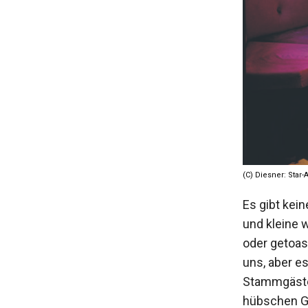
(C) Diesner: Star
Es gibt kei
und kleine 
oder getoas
uns, aber e
Stammgäste, 
hübschen Ga