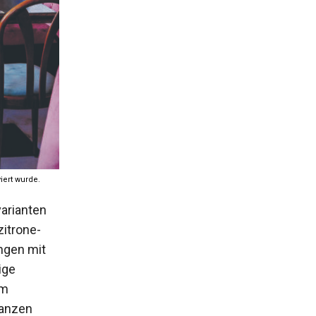
iert wurde.
varianten
itrone­
ngen mit
ige
Im
lanzen