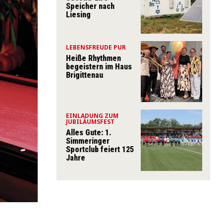
Speicher nach
Liesing
LEBENSFREUDE PUR
Heiße Rhythmen
begeistern im Haus
Brigittenau
EINLADUNG ZUM
JUBILÄUMSFEST
Alles Gute: 1.
Simmeringer
Sportclub feiert 125
Jahre