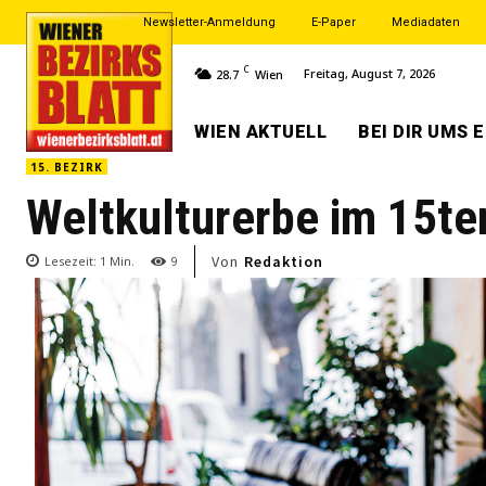
Newsletter-Anmeldung
E-Paper
Mediadaten
C
Freitag, August 7, 2026
28.7
Wien
WIEN AKTUELL
BEI DIR UMS 
15. BEZIRK
Weltkulturerbe im 15ten
Von
Redaktion
Lesezeit:
1
Min.
9