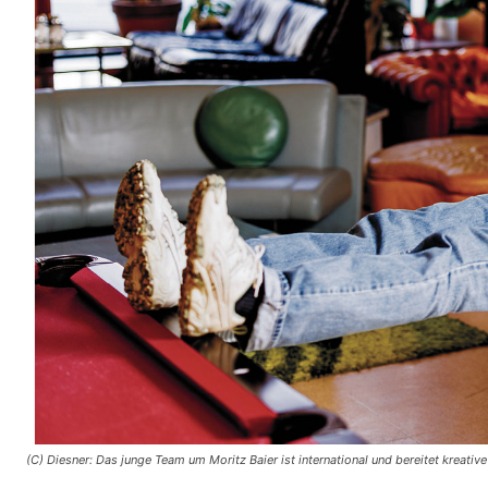
(C) Diesner: Das junge Team um Moritz Baier ist international und bereitet kreativ