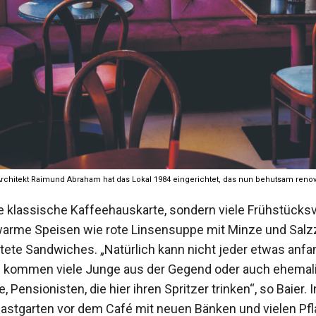
-Architekt Raimund Abraham hat das Lokal 1984 eingerichtet, das nun behutsam renov
ne klassische Kaffeehauskarte, sondern viele Frühstücks
warme Speisen wie rote Linsensuppe mit Minze und Salzz
tete Sandwiches. „Natürlich kann nicht jeder etwas anfa
s kommen viele Junge aus der Gegend oder auch ehemal
Pensionisten, die hier ihren Spritzer trinken“, so Baier. 
stgarten vor dem Café mit ­neuen Bänken und vielen Pf