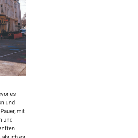
evor es
on und
Pauer, mit
ch und
anften
als ich es