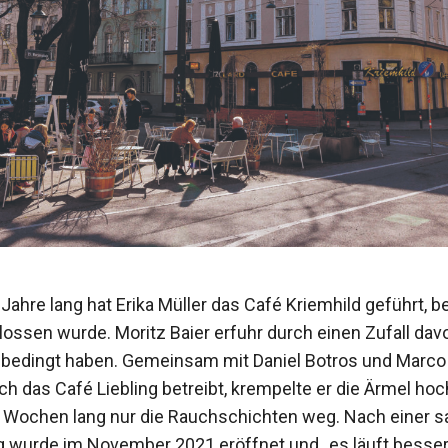
Jahre lang hat Erika Müller das Café Kriemhild geführt, b
ossen wurde. Moritz Baier erfuhr durch einen Zufall dav
nbedingt haben. Gemeinsam mit Daniel Botros und Marco 
ch das Café Liebling betreibt, krempelte er die Ärmel ho
 Wochen lang nur die Rauchschichten weg. Nach einer s
 wurde im November 2021 eröffnet und „es läuft besser, 