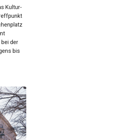
s Kultur-
reffpunkt
chenplatz
nt
bei der
rgens bis