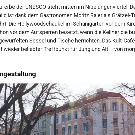
turerbe der UNESCO steht mitten im Nibelungenviertel. Da
ild ist dank dem Gastronomen Moritz Baier als Grätzel-T
rt. Die Hollywoodschaukel im Schani­garten vor dem Kir
chon vor dem Aufsperren besetzt, wenn die Kellner die bu
ürfelten Sessel und Tische herrichten. Das Kult-Café 
st wieder beliebter Treffpunkt für Jung und Alt – von mo
mgestaltung