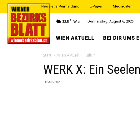
Newsletter-Anmeldung
E-Paper
Mediadaten
C
Donnerstag, August 6, 2026
32.5
Wien
WIEN AKTUELL
BEI DIR UMS 
Start
Wien Aktuell
Kultur
WERK X: Ein Seelen
16/06/2021