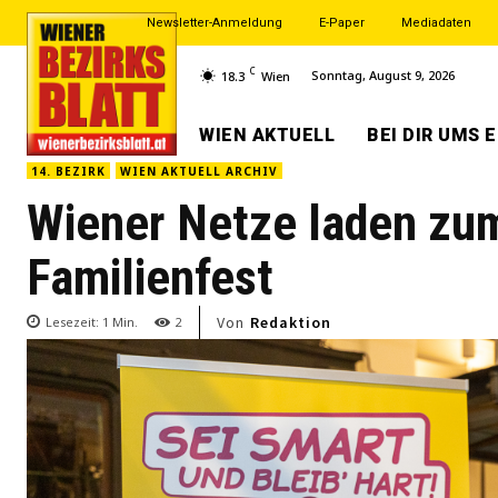
Newsletter-Anmeldung
E-Paper
Mediadaten
C
Sonntag, August 9, 2026
18.3
Wien
WIEN AKTUELL
BEI DIR UMS 
14. BEZIRK
WIEN AKTUELL ARCHIV
Wiener Netze laden zum
Familienfest
Von
Redaktion
Lesezeit:
1
Min.
2