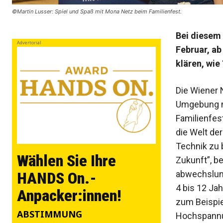
©Martin Lusser: Spiel und Spaß mit Mona Netz beim Familienfest.
Bei diesem 
Advertorial
Februar, a
klären, wie
Die Wiener 
Umgebung mi
Familienfes
die Welt de
Technik zu b
Wählen Sie Ihre
Zukunft”, 
abwechslung
HANDS On.-
4 bis 12 Jah
Anpacker:innen!
zum Beispie
ABSTIMMUNG
Hochspannu