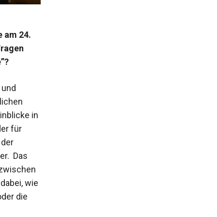
e am 24.
Fragen
e”?
 und
lichen
nblicke in
er für
 der
er. Das
 zwischen
dabei, wie
oder die