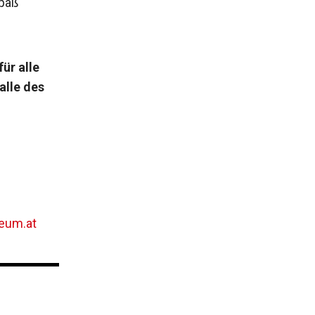
paß
ür alle
alle des
eum.at