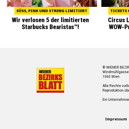
SÜSS, PINK UND STRENG LIMITIERT
TICKETS 
Wir verlosen 5 der limitierten
Circus 
Starbucks Bearistas™!
WOW-Pre
© WIENER BEZI
Windmühlgasse
1060 Wien.
Alle Rechte vorb
Reproduktion übe
Ein Unternehme
Impressum