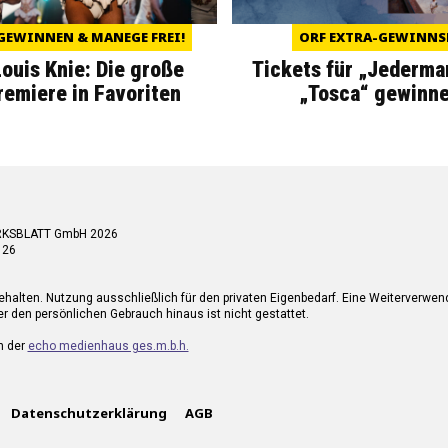
GEWINNEN & MANEGE FREI!
ORF EXTRA-GEWINNS
Louis Knie: Die große
Tickets für „Jederma
miere in Favoriten
„Tosca“ gewinne
RKSBLATT GmbH 2026
 26
ehalten. Nutzung ausschließlich für den privaten Eigenbedarf. Eine Weiterverwe
r den persönlichen Gebrauch hinaus ist nicht gestattet.
n der
echo medienhaus ges.m.b.h.
Datenschutzerklärung
AGB