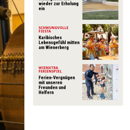
wieder zur Erholung
ein
SCHWUNGVOLLE
FIESTA
Karibisches
Lebensgefühl mitten
am Wienerberg
WIENXTRA
FERIENSPIEL
Ferien-Vergnügen
mit unseren
Freunden und
Helfern