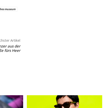
ches museum
hster Artikel
zer aus der
ße fürs Heer