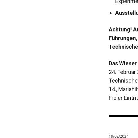
Experime
Ausstell
Achtung! A
Führungen,
Technisch
Das Wiener
24. Februar
Technisch
14., Mariahi
Freier Eintr
19/02/2024