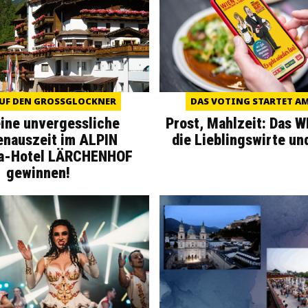
UF DEN GROSSGLOCKNER
DAS VOTING STARTET AM 
eine unvergessliche
Prost, Mahlzeit: Das 
enauszeit im ALPIN
die Lieblingswirte un
a-Hotel LÄRCHENHOF
gewinnen!