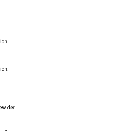
“
lich
ich.
ew der