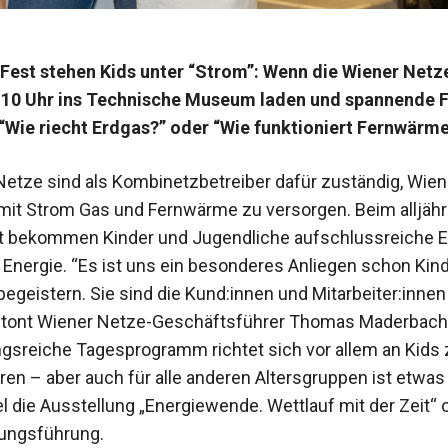
Fest stehen Kids unter “Strom”: Wenn die Wiener Netz
b 10 Uhr ins Technische Museum laden und spannende 
 “Wie riecht Erdgas?” oder “Wie funktioniert Fernwärm
Netze sind als Kombinetzbetreiber dafür zuständig, Wien
t Strom Gas und Fernwärme zu versorgen. Beim alljähr
t bekommen Kinder und Jugendliche aufschlussreiche Ei
r Energie. “Es ist uns ein besonderes Anliegen schon Kind
egeistern. Sie sind die Kund:innen und Mitarbeiter:innen
betont Wiener Netze-Geschäftsführer Thomas Maderbach
sreiche Tagesprogramm richtet sich vor allem an Kids
ren – aber auch für alle anderen Altersgruppen ist etwas 
l die Ausstellung „Energiewende. Wettlauf mit der Zeit“ 
ngsführung.