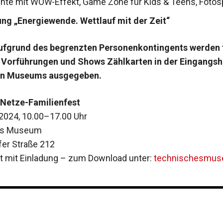
nte mit WOW-Effekt, Game Zone für Kids & Teens, Fotos
ung „Energiewende. Wettlauf mit der Zeit“
ufgrund des begrenzten Personenkontingents werden f
 Vorführungen und Shows Zählkarten in der Eingangsh
en Museums ausgegeben.
 Netze-Familienfest
 2024, 10.00–17.00 Uhr
es Museum
lfer Straße 212
itt mit Einladung – zum Download unter:
technischesmus