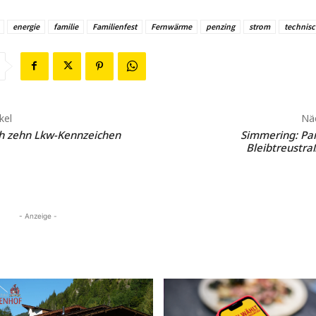
energie
familie
Familienfest
Fernwärme
penzing
strom
technis
kel
Näc
ch zehn Lkw-Kennzeichen
Simmering: Pan
Bleibtreustra
- Anzeige -