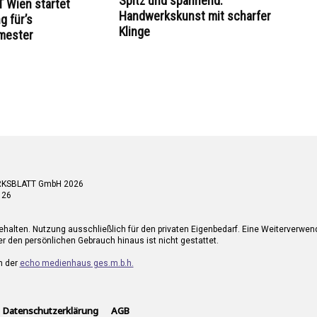
Spitz und spannend:
 Wien startet
Handwerkskunst mit scharfer
 für’s
Klinge
mester
RKSBLATT GmbH 2026
 26
ehalten. Nutzung ausschließlich für den privaten Eigenbedarf. Eine Weiterverwe
r den persönlichen Gebrauch hinaus ist nicht gestattet.
n der
echo medienhaus ges.m.b.h.
Datenschutzerklärung
AGB