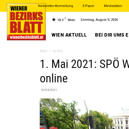
Newsletter-Anmeldung
E-Paper
Mediadaten
C
Sonntag, August 9, 2026
18.3
Wien
WIEN AKTUELL
BEI DIR UMS 
Start
Archiv
1. Mai 2021: SPÖ Wi
online
30/04/2021