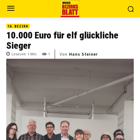
16. BEZIRK
10.000 Euro für elf glückliche
Sieger
Von
Hans Steiner
Lesezeit:
1
Min.
1