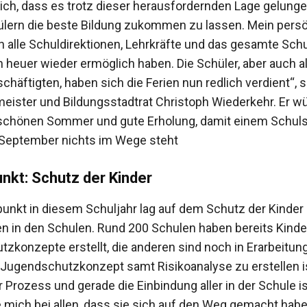
ch, dass es trotz dieser herausfordernden Lage gelungen
lern die beste Bildung zukommen zu lassen. Mein persö
n alle Schuldirektionen, Lehrkräfte und das gesamte Schu
 heuer wieder ermöglich haben. Die Schüler, aber auch al
häftigten, haben sich die Ferien nun redlich verdient“, 
eister und Bildungsstadtrat Christoph Wiederkehr. Er 
 schönen Sommer und gute Erholung, damit einem Schuls
m September nichts im Wege steht
kt: Schutz der Kinder
unkt in diesem Schuljahr lag auf dem Schutz der Kinder
n in den Schulen. Rund 200 Schulen haben bereits Kinde
zkonzepte erstellt, die anderen sind noch in Erarbeitung
 Jugendschutzkonzept samt Risikoanalyse zu erstellen is
Prozess und gerade die Einbindung aller in der Schule is
 mich bei allen, dass sie sich auf den Weg gemacht habe