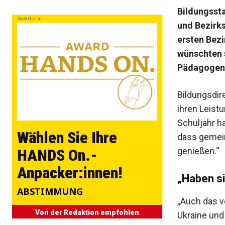
Bildungsst
Advertorial
und Bezirks
ersten Bezi
wünschten 
Pädagogen 
Bildungsdir
ihren Leist
Schuljahr h
Wählen Sie Ihre
dass gemein
genießen.“
HANDS On.-
Anpacker:innen!
„Haben si
ABSTIMMUNG
„Auch das v
Von der Redaktion empfohlen
Ukraine und