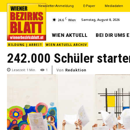
Newsletter-Anmeldung
E-Paper
Mediadaten
C
Samstag, August 8, 2026
24.6
Wien
WIEN AKTUELL
BEI DIR UMS 
BILDUNG | ARBEIT
WIEN AKTUELL ARCHIV
242.000 Schüler starten
Von
Redaktion
Lesezeit:
1
Min.
1