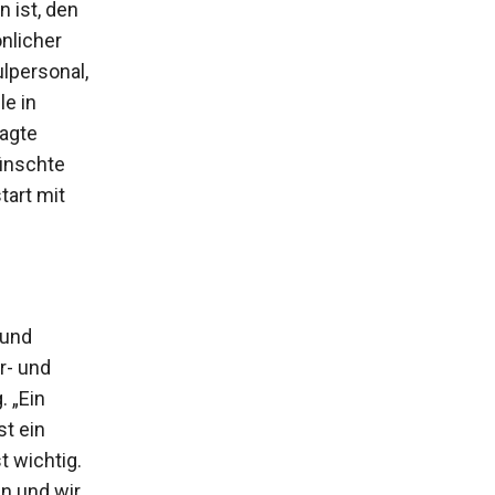
 ist, den
nlicher
lpersonal,
le in
sagte
wünschte
tart mit
 und
r- und
. „Ein
t ein
t wichtig.
n und wir