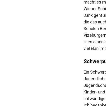
macht es mi
Wiener Schü
Dank geht a
die das auch
Schulen Besc
Vizebürgerm
allen einen
viel Elan i
Schwerpun
Ein Schwerp
Jugendliche
Jugendschut
Kinder- und
aufwändiger 
Ich bedanke