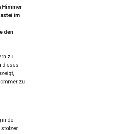
ch Himmer
astei im
e den
ern zu
h dieses
zeigt,
n Sommer zu
 in der
 stolzer