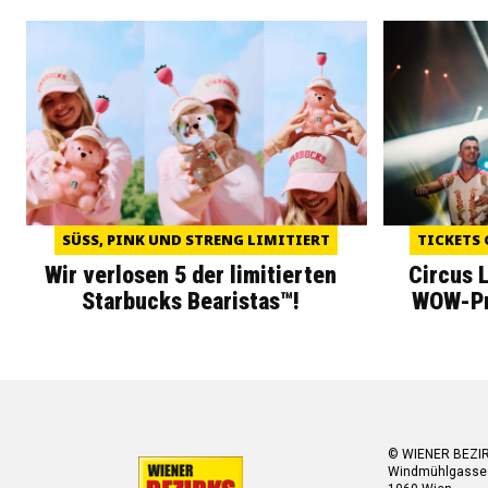
SÜSS, PINK UND STRENG LIMITIERT
TICKETS 
Wir verlosen 5 der limitierten
Circus 
Starbucks Bearistas™!
WOW-Pre
© WIENER BEZI
Windmühlgasse