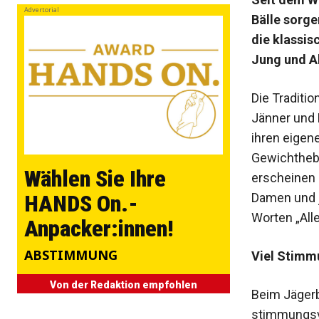
Advertorial
Bälle sorge
die klassis
Jung und A
Die Traditio
Jänner und 
ihren eigen
Gewichthebe
Wählen Sie Ihre
erscheinen 
Damen und j
HANDS On.-
Worten „All
Anpacker:innen!
ABSTIMMUNG
Viel Stimm
Von der Redaktion empfohlen
Beim Jägerb
stimmungsvol