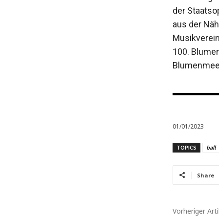
der Staatso
aus der Näh
Musikverei
100. Blumen
Blumenmeer.
01/01/2023
TOPICS
ball
Share
Vorheriger Arti