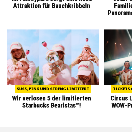
Attraktion für Bauchkribbeln
Famili
Panoram
SÜSS, PINK UND STRENG LIMITIERT
TICKETS 
Wir verlosen 5 der limitierten
Circus 
Starbucks Bearistas™!
WOW-Pre