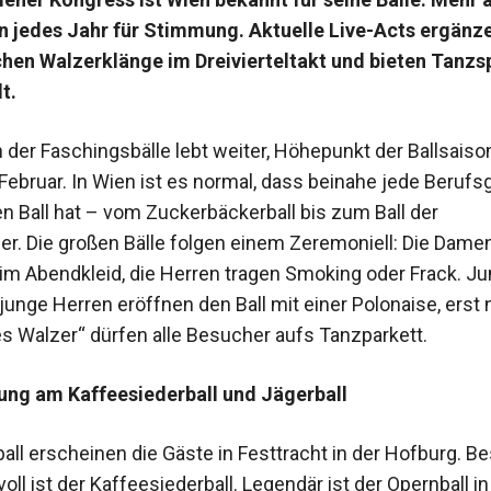
n jedes Jahr für Stimmung. Aktuelle Live-Acts ergänz
chen Walzerklänge im Dreivierteltakt und bieten Tanzs
lt.
n der Faschingsbälle lebt weiter, Höhepunkt der Ballsaison
Februar. In Wien ist es normal, dass beinahe jede Berufs
en Ball hat – vom Zuckerbäckerball bis zum Ball der
r. Die großen Bälle folgen einem Zeremoniell: Die Dame
im Abendkleid, die Herren tragen Smoking oder Frack. J
unge Herren eröffnen den Ball mit einer Polonaise, erst
es Walzer“ dürfen alle Besucher aufs Tanzparkett.
ung am Kaffeesiederball und Jägerball
all erscheinen die Gäste in Festtracht in der Hofburg. B
l ist der Kaffeesiederball. Legendär ist der Opernball in