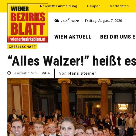
Newsletter-Anmeldung
E-Paper
Mediadaten
C
Freitag, August 7, 2026
23.2
Wien
WIEN AKTUELL
BEI DIR UMS 
GESELLSCHAFT
“Alles Walzer!” heißt e
Von
Hans Steiner
Lesezeit:
1
Min.
6