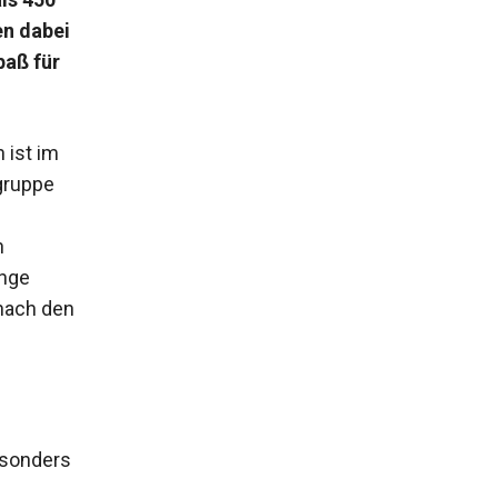
en dabei
paß für
 ist im
gruppe
n
unge
 nach den
esonders