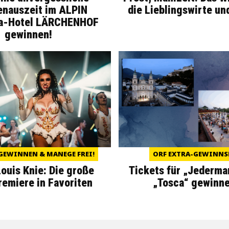
enauszeit im ALPIN
die Lieblingswirte un
a-Hotel LÄRCHENHOF
gewinnen!
GEWINNEN & MANEGE FREI!
ORF EXTRA-GEWINNS
Louis Knie: Die große
Tickets für „Jederma
miere in Favoriten
„Tosca“ gewinne