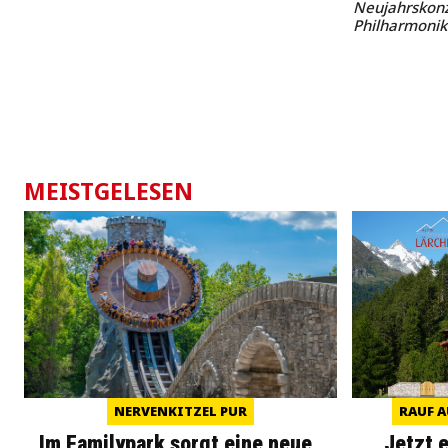
Neujahrskonz
Philharmonik
MEISTGELESEN
NERVENKITZEL PUR
RAUF A
Im Familypark sorgt eine neue
Jetzt 