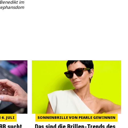
 Benedikt im
tephansdom
6. JULI
SONNENBRILLE VON PEARLE GEWINNEN
WBB sucht
Das sind die Brillen-Trends des