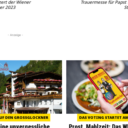
ert der Wiener
Trauermesse für Papst
er 2023
S
- Anzeige -
UF DEN GROSSGLOCKNER
DAS VOTING STARTET AM 
eine unvergessliche
Prost, Mahlzeit: Das 