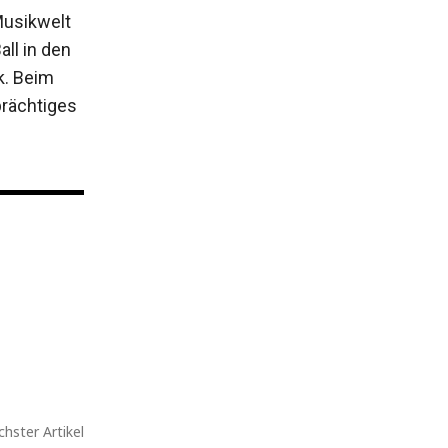
Musikwelt
ll in den
k.
Beim
prächtiges
hster Artikel