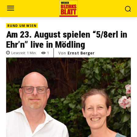
RUND UM WIEN
Am 23. August spielen “5/8erl in
Ehr’n” live in Mödling
Von
Ernst Berger
Lesezeit:
1
Min.
1