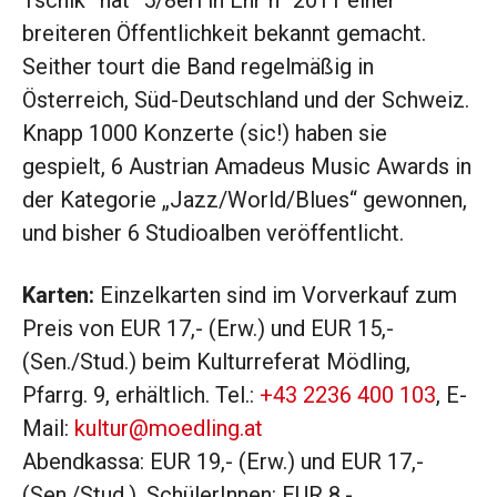
Tschik” hat “5/8erl in Ehr´n” 2011 einer
breiteren Öffentlichkeit bekannt gemacht.
Seither tourt die Band regelmäßig in
Österreich, Süd-Deutschland und der Schweiz.
Knapp 1000 Konzerte (sic!) haben sie
gespielt, 6 Austrian Amadeus Music Awards in
der Kategorie „Jazz/World/Blues“ gewonnen,
und bisher 6 Studioalben veröffentlicht.
Karten:
Einzelkarten sind im Vorverkauf zum
Preis von EUR 17,- (Erw.) und EUR 15,-
(Sen./Stud.) beim Kulturreferat Mödling,
Pfarrg. 9, erhältlich. Tel.:
+43 2236 400 103
, E-
Mail:
kultur@moedling.at
Abendkassa: EUR 19,- (Erw.) und EUR 17,-
(Sen./Stud.), SchülerInnen: EUR 8,-