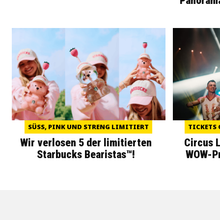
Panoram
SÜSS, PINK UND STRENG LIMITIERT
TICKETS 
Wir verlosen 5 der limitierten
Circus 
Starbucks Bearistas™!
WOW-Pre