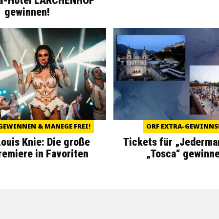
a-Hotel LÄRCHENHOF
gewinnen!
GEWINNEN & MANEGE FREI!
ORF EXTRA-GEWINNS
Louis Knie: Die große
Tickets für „Jederma
miere in Favoriten
„Tosca“ gewinne