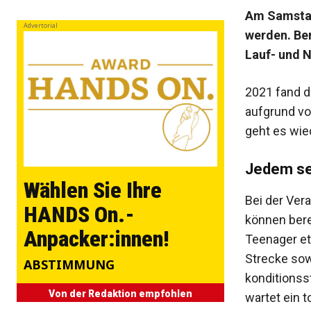
Am Samstag
Advertorial
werden. Ber
Lauf- und 
2021 fand d
aufgrund von
geht es wied
Jedem se
Wählen Sie Ihre
Bei der Vera
HANDS On.-
können ­bere
Anpacker:innen!
Teenager et
Strecke so
ABSTIMMUNG
kondi­tions
Von der Redaktion empfohlen
wartet ein t