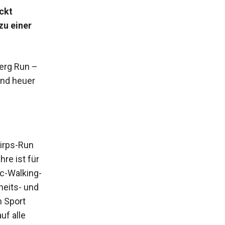
ckt
zu einer
erg Run –
und heuer
nirps-Run
re ist für
c-Walking-
eits- und
m Sport
uf alle