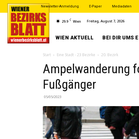
Newsletter-Anmeldung
E-Paper
Mediadaten
C
Freitag, August 7, 2026
29.9
Wien
WIEN AKTUELL
BEI DIR UMS 
Start
Eine Stadt - 23 Bezirke
20. Bezirk
Ampelwanderung for
Fußgänger
05/05/2023