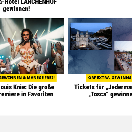
a-Hotel LÄRCHENHOF
gewinnen!
GEWINNEN & MANEGE FREI!
ORF EXTRA-GEWINNS
Louis Knie: Die große
Tickets für „Jederma
miere in Favoriten
„Tosca“ gewinne