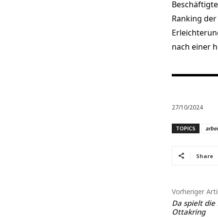
Beschäftigt
Ranking der
Erleichterun
nach einer hö
27/10/2024
TOPICS
arbei
Share
Vorheriger Arti
Da spielt die
Ottakring