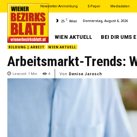
Newsletter-Anmeldung
E-Paper
Mediadaten
C
Donnerstag, August 6, 2026
25
Wien
WIEN AKTUELL
BEI DIR UMS 
BILDUNG | ARBEIT
WIEN AKTUELL
Arbeitsmarkt-Trends: W
Von
Denise Jarosch
Lesezeit:
1
Min.
4