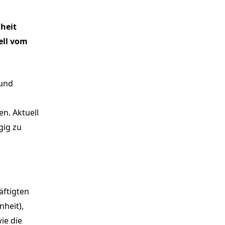
heit
ell vom
 und
en. Aktuell
gig zu
äftigten
nheit),
ie die