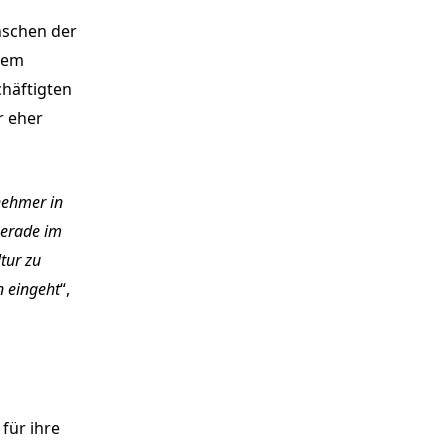
nschen der
gem
häftigten
r eher
nehmer in
Gerade im
tur zu
n eingeht
“,
für ihre