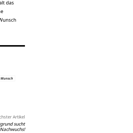
lt das
he
r Wunsch
Wunsch
hster Artikel
grund sucht
-Nachwuchs!