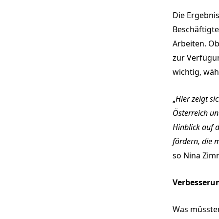
Die Ergebnis
Beschäftigt
Arbeiten. O
zur Verfügun
wichtig, wä
„
Hier zeigt s
Österreich un
Hinblick auf 
fördern, die 
so Nina Zim
Verbesseru
Was müssten