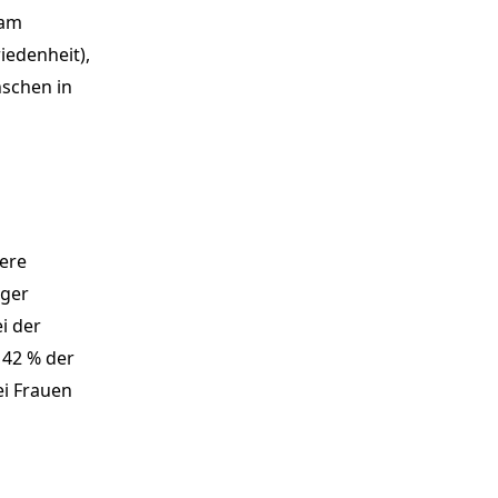
 am
iedenheit),
nschen in
uere
iger
i der
 42 % der
ei Frauen