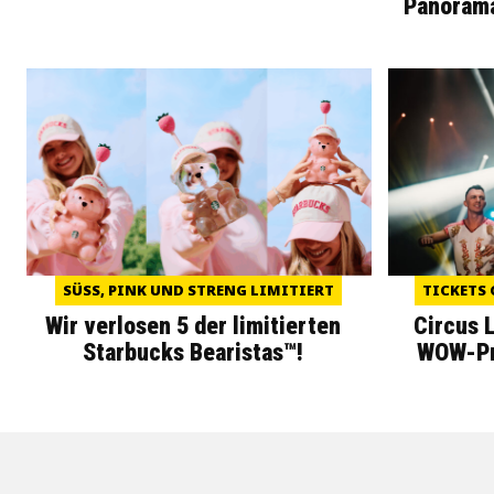
Panoram
SÜSS, PINK UND STRENG LIMITIERT
TICKETS 
Wir verlosen 5 der limitierten
Circus 
Starbucks Bearistas™!
WOW-Pre