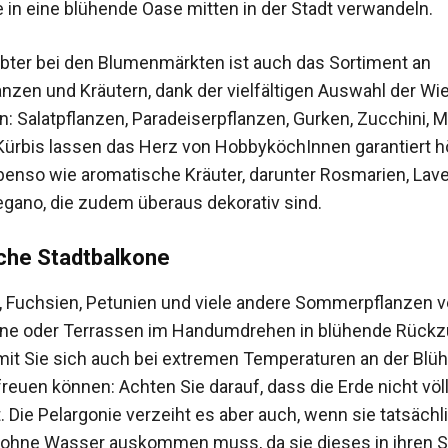
e in eine blühende Oase mitten in der Stadt verwandeln.
bter bei den Blumenmärkten ist auch das Sortiment an
zen und Kräutern, dank der vielfältigen Auswahl der Wi
n: Salatpflanzen, Paradeiserpflanzen, Gurken, Zucchini, M
 Kürbis lassen das Herz von HobbyköchInnen garantiert h
benso wie aromatische Kräuter, darunter Rosmarien, Lave
egano, die zudem überaus dekorativ sind.
iche Stadtbalkone
, Fuchsien, Petunien und viele andere Sommerpflanzen 
one oder Terrassen im Handumdrehen in blühende Rückz
amit Sie sich auch bei extremen Temperaturen an der Blühk
reuen können: Achten Sie darauf, dass die Erde nicht völl
. Die Pelargonie verzeiht es aber auch, wenn sie tatsächl
 ohne Wasser auskommen muss, da sie dieses in ihren S