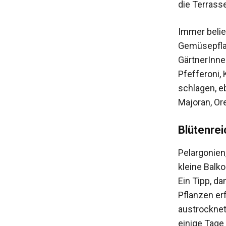
die Terrass
Immer belie
Gemüsepflan
GärtnerInne
Pfefferoni,
schlagen, e
Majoran, Or
Blütenre
Pelargonien
kleine Balk
Ein Tipp, d
Pflanzen erf
austrocknet
einige Tage