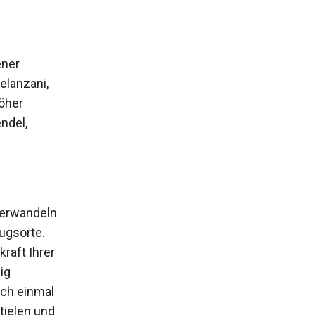
ener
elanzani,
öher
ndel,
verwandeln
ugsorte.
raft Ihrer
ig
ich einmal
tielen und