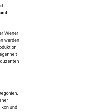
nd
 und
er Wiener
ten werden
oduktion
legenheit
roduzenten
Begonien,
ener
alkon und