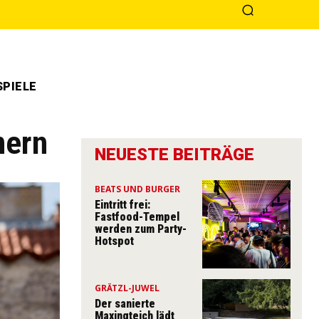
PIELE
nern
NEUESTE BEITRÄGE
BEATS UND BURGER
Eintritt frei:
Fastfood-Tempel
werden zum Party-
Hotspot
GRÄTZL-JUWEL
Der sanierte
Maxingteich lädt