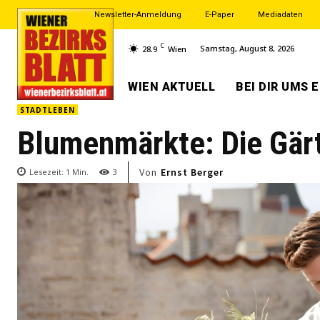
Newsletter-Anmeldung
E-Paper
Mediadaten
C
Samstag, August 8, 2026
28.9
Wien
WIEN AKTUELL
BEI DIR UMS 
STADTLEBEN
Blumenmärkte: Die Gär
Von
Ernst Berger
Lesezeit:
1
Min.
3