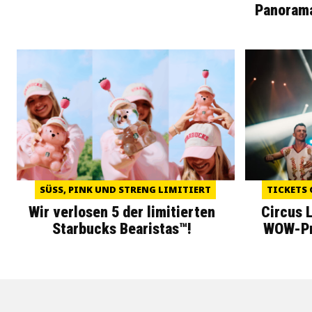
Panoram
SÜSS, PINK UND STRENG LIMITIERT
TICKETS 
Wir verlosen 5 der limitierten
Circus 
Starbucks Bearistas™!
WOW-Pre