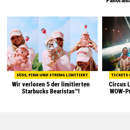
Panoram
SÜSS, PINK UND STRENG LIMITIERT
TICKETS 
Wir verlosen 5 der limitierten
Circus 
Starbucks Bearistas™!
WOW-Pre