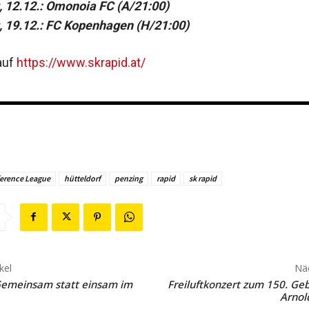
 12.12.: Omonoia FC (A/21:00)
 19.12.: FC Kopenhagen (H/21:00)
auf
https://www.skrapid.at/
erence League
hütteldorf
penzing
rapid
sk rapid
kel
Näc
Gemeinsam statt einsam im
Freiluftkonzert zum 150. Ge
Arnol