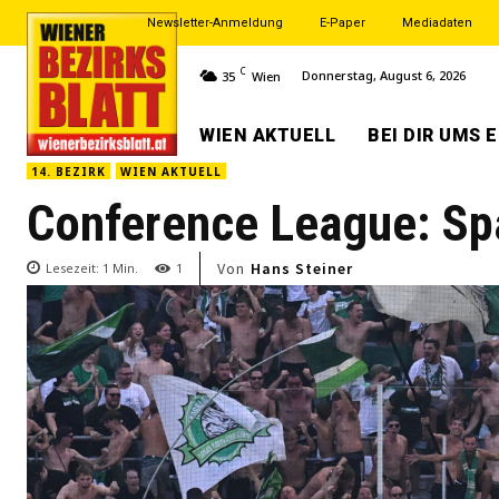
Newsletter-Anmeldung
E-Paper
Mediadaten
C
Donnerstag, August 6, 2026
35
Wien
WIEN AKTUELL
BEI DIR UMS 
14. BEZIRK
WIEN AKTUELL
Conference League: Sp
Von
Hans Steiner
Lesezeit:
1
Min.
1