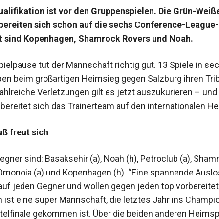
alifikation ist vor den Gruppenspielen. Die Grün-Weiß
 bereiten sich schon auf die sechs Conference-League
st sind Kopenhagen, Shamrock Rovers und Noah.
ielpause tut der Mannschaft richtig gut. 13 Spiele in se
n beim großartigen Heimsieg gegen Salzburg ihren Tri
ahlreiche Verletzungen gilt es jetzt auszukurieren – und
 bereitet sich das Trainerteam auf den internationalen He
uß freut sich
gner sind: Basaksehir (a), Noah (h), Petroclub (a), Sham
 Omonoia (a) und Kopenhagen (h). “Eine spannende Auslo
auf jeden Gegner und wollen gegen jeden top vorbereitet
ist eine super Mannschaft, die letztes Jahr ins Champi
elfinale gekommen ist. Über die beiden anderen Heimsp