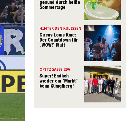
gesund durch heiße
Sommertage
HINTER DEN KULISSEN
Circus Louis Knie:
Der Countdown für
„WOW!“ läuft
OPITZGASSE 29A
Super! Endlich
wieder ein “Markt”
beim Küniglberg!