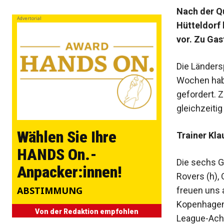
Nach der Qu
Advertorial
Hütteldorf
vor. Zu Ga
Die Ländersp
Wochen habe
gefordert. Z
gleichzeitig
Wählen Sie Ihre
Trainer Kla
HANDS On.-
Die sechs Ge
Anpacker:innen!
Rovers (h),
ABSTIMMUNG
freuen uns 
Kopenhagen 
Von der Redaktion empfohlen
League-Acht