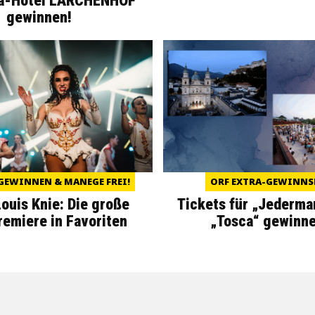
a-Hotel LÄRCHENHOF
gewinnen!
GEWINNEN & MANEGE FREI!
ORF EXTRA-GEWINNS
Louis Knie: Die große
Tickets für „Jederma
miere in Favoriten
„Tosca“ gewinne