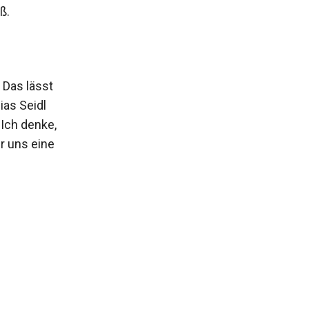
ß.
 Das lässt
ias Seidl
 Ich denke,
r uns eine