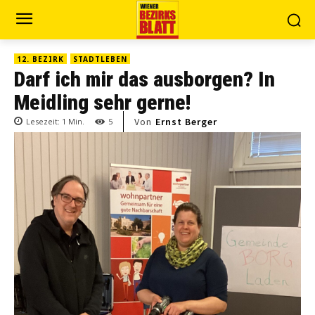
12. BEZIRK
STADTLEBEN
Darf ich mir das ausborgen? In
Meidling sehr gerne!
Von
Ernst Berger
Lesezeit:
1
Min.
5