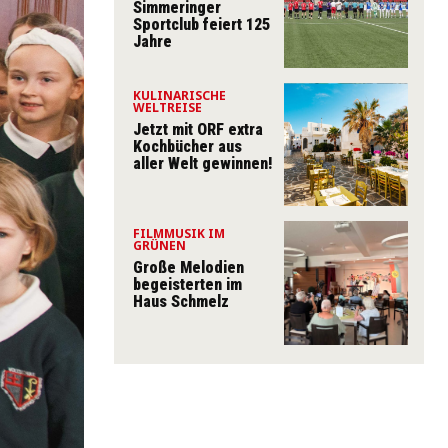
Simmeringer
Sportclub feiert 125
Jahre
KULINARISCHE
WELTREISE
Jetzt mit ORF extra
Kochbücher aus
aller Welt gewinnen!
FILMMUSIK IM
GRÜNEN
Große Melodien
begeisterten im
Haus Schmelz