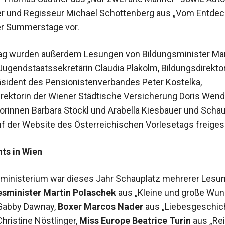
r und Regisseur Michael Schottenberg aus „Vom Entdec
er Summerstage vor.
ag wurden außerdem Lesungen von Bildungsminister Mar
Jugendstaatssekretärin Claudia Plakolm, Bildungsdirekto
sident des Pensionistenverbandes Peter Kostelka,
rektorin der Wiener Städtische Versicherung Doris Wendl
rinnen Barbara Stöckl und Arabella Kiesbauer und Schau
uf der Website des Österreichischen Vorlesetags freiges
hts in Wien
inisterium war dieses Jahr Schauplatz mehrerer Lesun
sminister Martin Polaschek
aus „Kleine und große Wun
 Gabby Dawnay,
Boxer Marcos Nader
aus „Liebesgeschic
hristine Nöstlinger,
Miss Europe Beatrice Turin
aus „Re