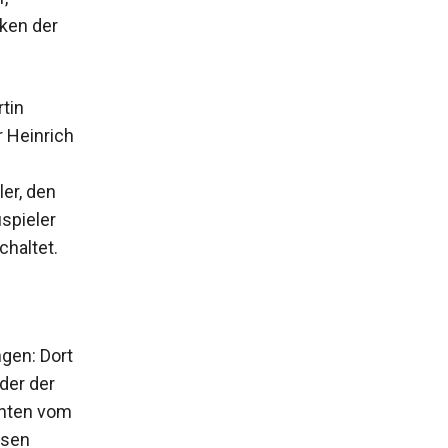
ken der
tin
r Heinrich
er, den
spieler
chaltet.
gen: Dort
der der
hten vom
isen