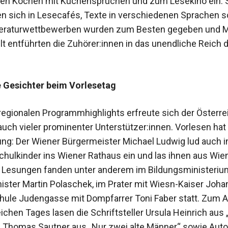
n Kochen mit Küchensprüchen und zum Lesekino ein. 
n sich in Lesecafés, Texte in verschiedenen Sprachen 
iteraturwettbewerben wurden zum Besten gegeben und 
lt entführten die Zuhörer:innen in das unendliche Reich 
 Gesichter beim Vorlesetag
egionalen Programmhighlights erfreute sich der Österre
auch vieler prominenter Unterstützer:innen. Vorlesen hat
ung: Der Wiener Bürgermeister Michael Ludwig lud auch 
chulkinder ins Wiener Rathaus ein und las ihnen aus Wie
e Lesungen fanden unter anderem im Bildungsministeriu
ister Martin Polaschek, im Prater mit Wiesn-Kaiser Johann
hule Judengasse mit Dompfarrer Toni Faber statt. Zum 
ichen Tages lasen die Schriftsteller Ursula Heinrich aus
d Thomas Sautner aus „Nur zwei alte Männer“ sowie Autor