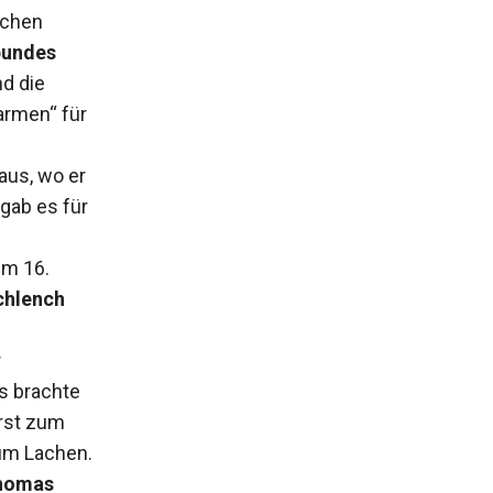
ochen
bundes
d die
armen“ für
aus, wo er
gab es für
im 16.
chlench
r
s brachte
erst zum
um Lachen.
Thomas