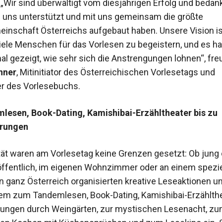
„Wir sind überwältigt vom diesjährigen Erfolg und beda
die uns unterstützt und mit uns gemeinsam die größte
inschaft Österreichs aufgebaut haben. Unsere Vision is
iele Menschen für das Vorlesen zu begeistern, und es ha
al gezeigt, wie sehr sich die Anstrengungen lohnen“, freu
nner
, Mitinitiator des Österreichischen Vorlesetags und
r des Vorlesebuchs.
lesen, Book-Dating, Kamishibai-Erzähltheater bis zu
rungen
tät waren am Vorlesetag keine Grenzen gesetzt: Ob jung o
 öffentlich, im eigenen Wohnzimmer oder an einem speziel
 ganz Österreich organisierten kreative Leseaktionen u
em zum Tandemlesen, Book-Dating, Kamishibai-Erzählthe
ungen durch Weingärten, zur mystischen Lesenacht, z