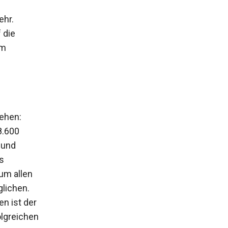
ehr.
 die
am
tehen:
8.600
 und
s
um allen
lichen.
n ist der
olgreichen