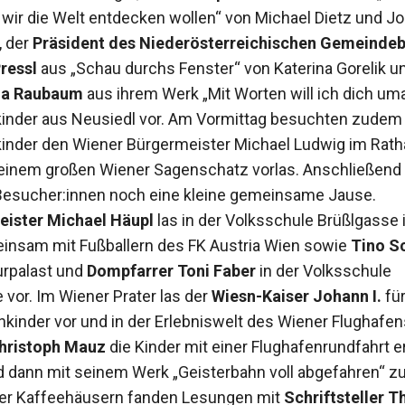
 wir die Welt entdecken wollen“ von Michael Dietz und J
, der
Präsident des Niederösterreichischen Gemeinde
ressl
aus „Schau durchs Fenster“ von Katerina Gorelik un
na Raubaum
aus ihrem Werk „Mit Worten will ich dich um
inder aus Neusiedl vor. Am Vormittag besuchten zudem
inder den Wiener Bürgermeister Michael Ludwig im Rath
einem großen Wiener Sagenschatz vorlas. Anschließend 
Besucher:innen noch eine kleine gemeinsame Jause.
eister Michael Häupl
las in der Volksschule Brüßlgasse 
insam mit Fußballern des FK Austria Wien sowie
Tino S
urpalast und
Dompfarrer Toni Faber
in der Volksschule
vor. Im Wiener Prater las der
Wiesn-Kaiser Johann I.
fü
nkinder vor und in der Erlebniswelt des Wiener Flughafen
hristoph Mauz
die Kinder mit einer Flughafenrundfahrt 
 dann mit seinem Werk „Geisterbahn voll abgefahren“ z
ner Kaffeehäusern fanden Lesungen mit
Schriftsteller 