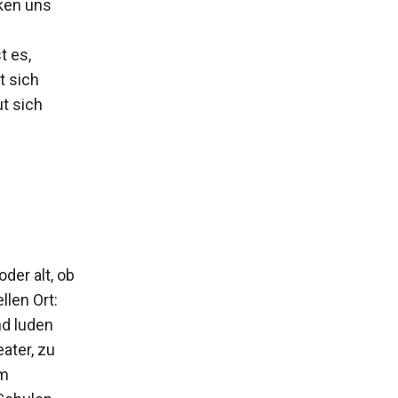
nken uns
t es,
t sich
t sich
der alt, ob
len Ort:
nd luden
ater, zu
um