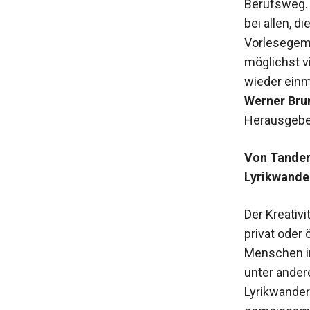
Berufsweg. 
bei allen, 
Vorlesegeme
möglichst v
wieder einm
Werner Bru
Herausgebe
Von Tandem
Lyrikwande
Der Kreativi
privat oder
Menschen in
unter ander
Lyrikwander