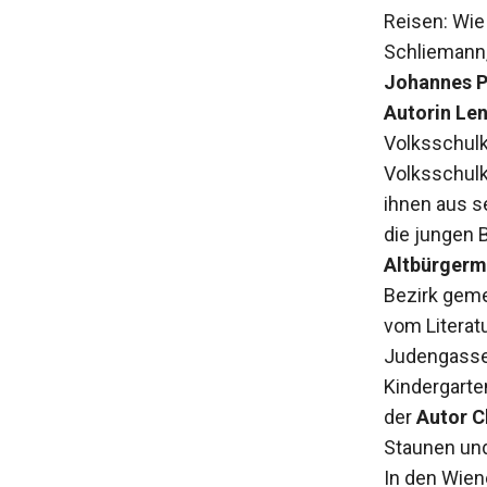
Reisen: Wie
Schliemann
Johannes P
Autorin Le
Volksschulk
Volksschulk
ihnen aus s
die jungen 
Altbürgerm
Bezirk geme
vom Literat
Judengasse 
Kindergarte
der
Autor C
Staunen und
In den Wie