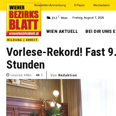
Newsletter-Anmeldung
E-Paper
Mediadaten
C
Freitag, August 7, 2026
23.2
Wien
WIEN AKTUELL
BEI DIR UMS 
BILDUNG | ARBEIT
Vorlese-Rekord! Fast 9
Stunden
Von
Redaktion
Lesezeit:
4
Min.
5