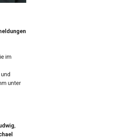
nmeldungen
ie im
r und
mm unter
udwig
,
chael