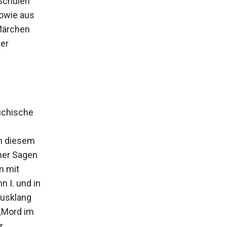
Schulen
sowie aus
Märchen
der
ichische
in diesem
ner Sagen
m mit
 I. und in
Ausklang
 „Mord im
,