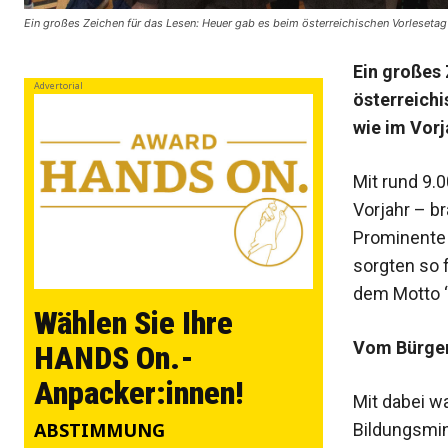
Ein großes Zeichen für das Lesen: Heuer gab es beim österreichischen Vorleseta
Ein großes
Advertorial
österreich
wie im Vorj
Mit rund 9.
Vorjahr – b
Prominente a
sorgten so 
dem Motto “
Wählen Sie Ihre
Vom Bürger
HANDS On.-
Anpacker:innen!
Mit dabei w
ABSTIMMUNG
Bildungsmi