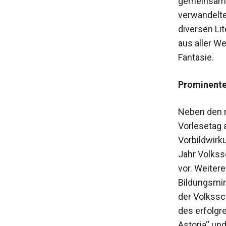
gemeinsame
verwandelte
diversen L
aus aller We
Fantasie.
Prominente
Neben den r
Vorlesetag 
Vorbildwirk
Jahr Volkss
vor. Weiter
Bildungsmin
der Volkssc
des erfolgre
Astoria“ un