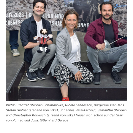
Kultur-Stadtrat Stephan Schimanowa, Nicole Fendesack, Bürgermeister Hans
Stefan Hintner (stehend von links), Johannes Petautschnig, Samantha Steppan
und Christopher Korkisch (sitzend von links) freuen sich schon auf den Start
von Romeo und Julia. ©Bernhard Garaus