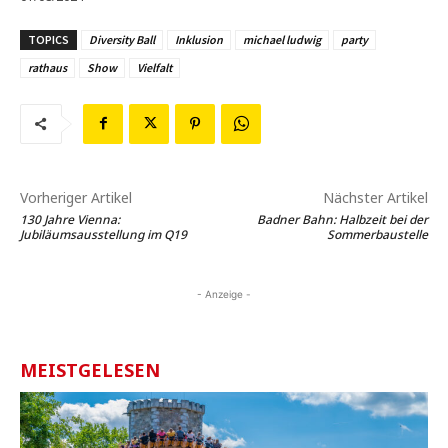
TOPICS
Diversity Ball
Inklusion
michael ludwig
party
rathaus
Show
Vielfalt
Vorheriger Artikel
Nächster Artikel
130 Jahre Vienna:
Badner Bahn: Halbzeit bei der
Jubiläumsausstellung im Q19
Sommerbaustelle
- Anzeige -
MEISTGELESEN