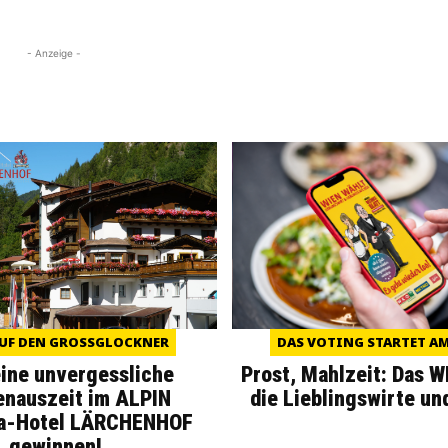
- Anzeige -
UF DEN GROSSGLOCKNER
DAS VOTING STARTET AM 
eine unvergessliche
Prost, Mahlzeit: Das 
enauszeit im ALPIN
die Lieblingswirte un
a-Hotel LÄRCHENHOF
gewinnen!