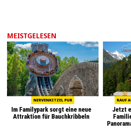
MEISTGELESEN
NERVENKITZEL PUR
RAUF A
Im Familypark sorgt eine neue
Jetzt 
Attraktion für Bauchkribbeln
Famili
Panoram