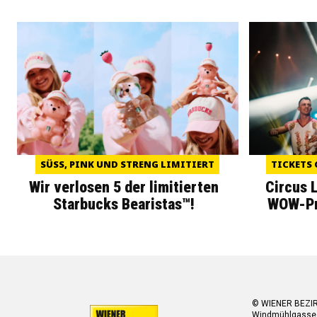
SÜSS, PINK UND STRENG LIMITIERT
TICKETS 
Wir verlosen 5 der limitierten
Circus 
Starbucks Bearistas™!
WOW-Pre
© WIENER BEZI
Windmühlgasse