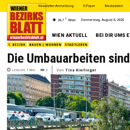
Newsletter-Anmeldung
E-Paper
Mediadaten
C
Donnerstag, August 6, 2026
26.7
Wien
WIEN AKTUELL
BEI DIR UMS 
1. BEZIRK
BAUEN | WOHNEN
STADTLEBEN
Die Umbauarbeiten sin
Von
Tina Kierlinger
Lesezeit:
1
Min.
3