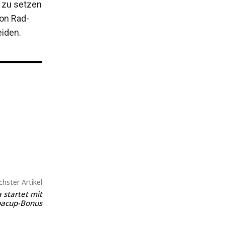
 zu setzen
von Rad-
eiden.
hster Artikel
 startet mit
pacup-Bonus