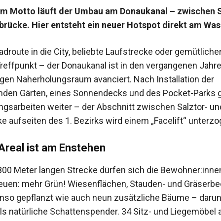
em Motto läuft der Umbau am Donaukanal – zwischen
rücke. Hier entsteht ein neuer Hotspot direkt am Was
adroute in die City, beliebte Laufstrecke oder gemütliche
reffpunkt – der Donaukanal ist in den vergangenen Jahr
igen Naherholungsraum avanciert. Nach Installation der
en Gärten, eines Sonnendecks und des Pocket-Parks g
gsarbeiten weiter – der Abschnitt zwischen Salztor- un
e aufseiten des 1. Bezirks wird einem „Facelift“ unterzo
-Areal ist am Enstehen
300 Meter langen Strecke dürfen sich die Bewoh­n­er:inne
reuen: mehr Grün! Wiesenflächen, Stauden- und Gräserbe
so gepflanzt wie auch neun zusätzliche Bäume – darunt
s natürliche Schattenspender. 34 Sitz- und Liege­möbel 