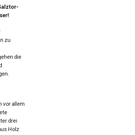
Salztor-
ser!
r
en zu
ehen die
d
gen.
n vor allem
ete
er drei
aus Holz