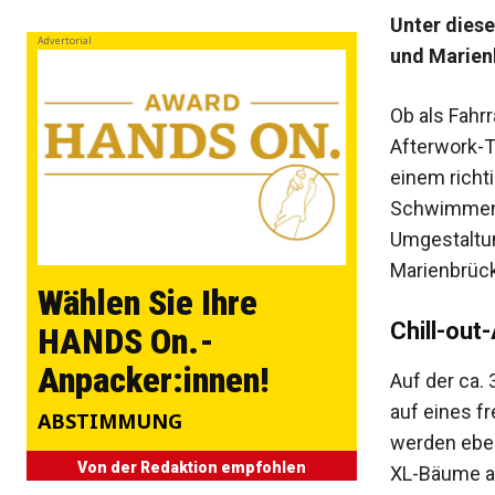
Unter dies
Advertorial
und Marienb
Ob als Fahrr
Afterwork-T
einem richt
Schwimmend
Umgestaltun
Marienbrück
Wählen Sie Ihre
Chill-out
HANDS On.-
Anpacker:innen!
Auf der ca. 
auf eines f
ABSTIMMUNG
werden eben
Von der Redaktion empfohlen
XL-Bäume al