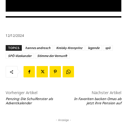
12/12/2024
TOPICS
hannes androsch
Kreisky-Kronprinz
legende
spö
SPÖ-Vizekanzler
Stimme der Vernunft
Vorheriger Artikel
Nächster Artikel
Penzing: Die Schulfenster als
In Favoriten backen Omas ab
Adventkalender
jetzt ihre Pension auf
- Anzeige -