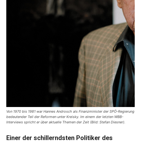
Von 1970 bis 1981 war Hannes Androsch als Finanzminister der SPÖ-Regierung
bedeutender Teil der Reformen unter Kreisky. Im einem der letzten WBB-
Interviews spricht er über aktuelle Themen der Zeit (Bild: Stefan Diesner).
Einer der schillerndsten Politiker des