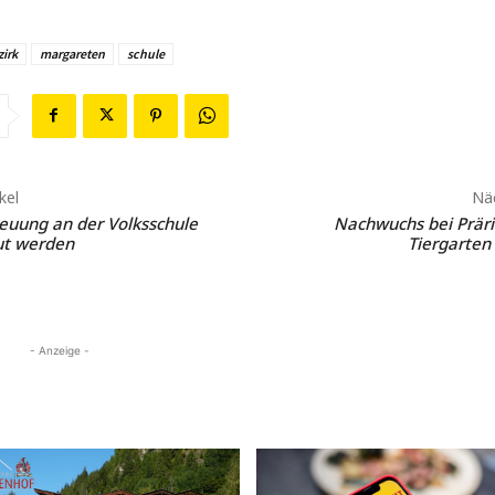
zirk
margareten
schule
kel
Näc
euung an der Volksschule
Nachwuchs bei Prär
ut werden
Tiergarten
- Anzeige -