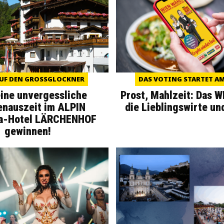
UF DEN GROSSGLOCKNER
DAS VOTING STARTET AM 
eine unvergessliche
Prost, Mahlzeit: Das 
enauszeit im ALPIN
die Lieblingswirte un
a-Hotel LÄRCHENHOF
gewinnen!