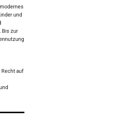
s, modernes
Kinder und
d
 Bis zur
hennutzung
s Recht auf
 und