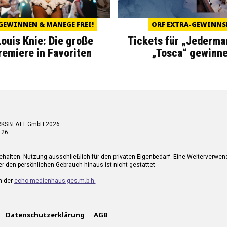
GEWINNEN & MANEGE FREI!
ORF EXTRA-GEWINNS
Louis Knie: Die große
Tickets für „Jederma
miere in Favoriten
„Tosca“ gewinne
RKSBLATT GmbH 2026
 26
ehalten. Nutzung ausschließlich für den privaten Eigenbedarf. Eine Weiterverwe
r den persönlichen Gebrauch hinaus ist nicht gestattet.
n der
echo medienhaus ges.m.b.h.
Datenschutzerklärung
AGB