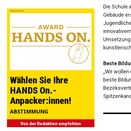
Die Schule 
Advertorial
Gebäude ers
Jugendliche
innovativem
Umsetzung 
künstlerisch
Beste Bild
„Wir wollen 
Wählen Sie Ihre
beste Bildu
Bezirksvert
HANDS On.-
Spitzenkandi
Anpacker:innen!
ABSTIMMUNG
Von der Redaktion empfohlen