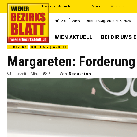
Newsletter-Anmeldung
E-Paper
Mediadaten
C
Donnerstag, August 6, 2026
29.8
Wien
WIEN AKTUELL
BEI DIR UMS 
5. BEZIRK
BILDUNG | ARBEIT
Margareten: Forderung
Von
Redaktion
Lesezeit:
1
Min.
5