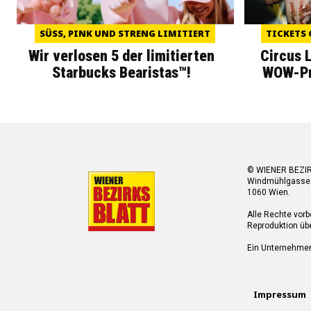
SÜSS, PINK UND STRENG LIMITIERT
TICKETS 
Wir verlosen 5 der limitierten
Circus 
Starbucks Bearistas™!
WOW-Pre
© WIENER BEZI
Windmühlgasse
1060 Wien.
Alle Rechte vorb
Reproduktion übe
Ein Unternehme
Impressum