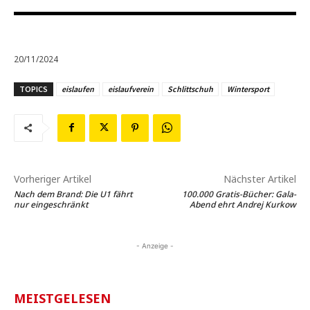
20/11/2024
TOPICS
eislaufen
eislaufverein
Schlittschuh
Wintersport
Vorheriger Artikel
Nächster Artikel
Nach dem Brand: Die U1 fährt
100.000 Gratis-Bücher: Gala-
nur eingeschränkt
Abend ehrt Andrej Kurkow
- Anzeige -
MEISTGELESEN