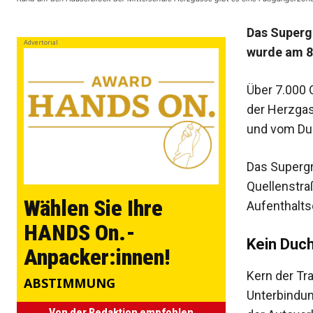
Das Superg
Advertorial
wurde am 8.
Über 7.000 
der Herzgas
und vom Dur
Das Supergr
Quellenstraß
Wählen Sie Ihre
Aufenthalts
HANDS On.-
Kein Duc
Anpacker:innen!
Kern der Tr
ABSTIMMUNG
Unterbindun
Von der Redaktion empfohlen