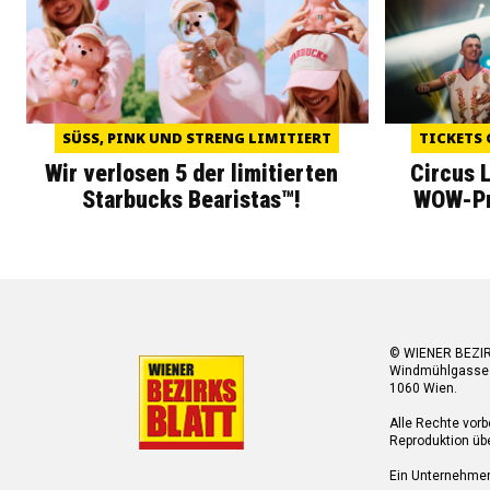
SÜSS, PINK UND STRENG LIMITIERT
TICKETS 
Wir verlosen 5 der limitierten
Circus 
Starbucks Bearistas™!
WOW-Pre
© WIENER BEZI
Windmühlgasse
1060 Wien.
Alle Rechte vorb
Reproduktion übe
Ein Unternehme