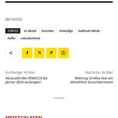
06/10/2023
TOPICS
10. Bezirk
favoriten
Freiwillige
helfende Hände
helfer
naturdenkmal
Vorheriger Artikel
Nächster Artikel
Musicalthriller REBECCA bis
Währing: Großes Fest am
Jänner 2024 verlängert!
klimafitten Kutschkermarkt
- Anzeige -
MEISTGELESEN