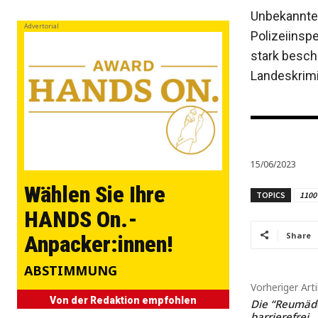
Unbekannte 
Advertorial
Polizeiinsp
stark besch
Landeskrimi
15/06/2023
Wählen Sie Ihre
TOPICS
1100
HANDS On.-
Share
Anpacker:innen!
ABSTIMMUNG
Vorheriger Arti
Von der Redaktion empfohlen
Die “Reumädc
barrierefrei