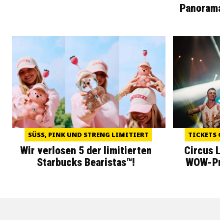
Panoram
SÜSS, PINK UND STRENG LIMITIERT
TICKETS 
Wir verlosen 5 der limitierten
Circus 
Starbucks Bearistas™!
WOW-Pre