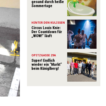
gesund durch heiße
Sommertage
HINTER DEN KULISSEN
Circus Louis Knie:
Der Countdown für
„WOW!“ läuft
OPITZGASSE 29A
Super! Endlich
wieder ein “Markt”
beim Küniglberg!