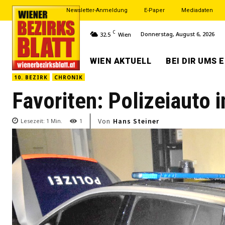
Newsletter-Anmeldung
E-Paper
Mediadaten
C
Donnerstag, August 6, 2026
32.5
Wien
WIEN AKTUELL
BEI DIR UMS 
10. BEZIRK
CHRONIK
Favoriten: Polizeiauto 
Von
Hans Steiner
Lesezeit:
1
Min.
1