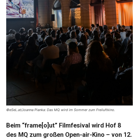
©eSeL.at/Joanna Pianka: Das MQ wird im Sommer zum Freiluftkino.
Beim “frame[o]ut” Filmfesival wird Hof 8
des MQ zum großen Open-air-Kino – von 12.