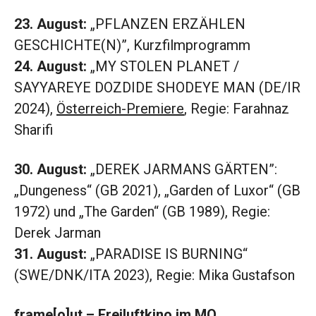
23. August:
„PFLANZEN ERZÄHLEN
GESCHICHTE(N)”, Kurzfilmprogramm
24. August:
„MY STOLEN PLANET /
SAYYAREYE DOZDIDE SHODEYE MAN (DE/IR
2024),
Österreich-Premiere
, Regie: Farahnaz
Sharifi
30. August:
„DEREK JARMANS GÄRTEN”:
„Dungeness“ (GB 2021), „Garden of Luxor“ (GB
1972) und „The Garden“ (GB 1989), Regie:
Derek Jarman
31. August:
„PARADISE IS BURNING“
(SWE/DNK/ITA 2023), Regie: Mika Gustafson
frame[o]ut – Freiluftkino im MQ