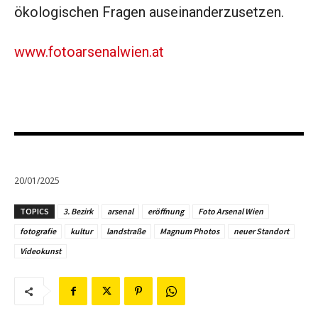
ökologischen Fragen auseinanderzusetzen.
www.fotoarsenalwien.at
20/01/2025
TOPICS
3. Bezirk
arsenal
eröffnung
Foto Arsenal Wien
fotografie
kultur
landstraße
Magnum Photos
neuer Standort
Videokunst