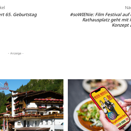
kel
Näc
rt 65. Geburtstag
#soWIENie: Film Festival au
Rathausplatz geht mit
Konzept 
- Anzeige -