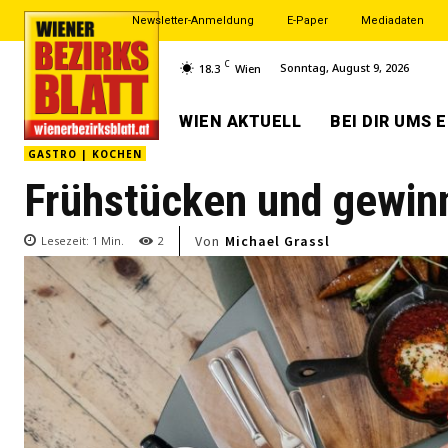
Newsletter-Anmeldung
E-Paper
Mediadaten
C
Sonntag, August 9, 2026
18.3
Wien
WIEN AKTUELL
BEI DIR UMS 
GASTRO | KOCHEN
Frühstücken und gewin
Von
Michael Grassl
Lesezeit:
1
Min.
2