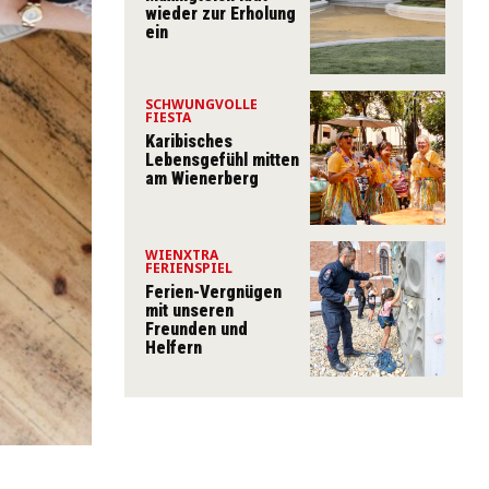
wieder zur Erholung
ein
SCHWUNGVOLLE
FIESTA
Karibisches
Lebensgefühl mitten
am Wienerberg
WIENXTRA
FERIENSPIEL
Ferien-Vergnügen
mit unseren
Freunden und
Helfern