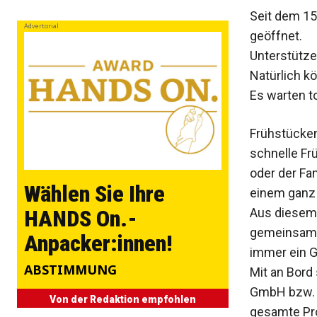
Seit dem 15
Advertorial
geöffnet.
Unterstütze
Natürlich k
Es warten to
Frühstücken
schnelle Frü
oder der Fa
Wählen Sie Ihre
einem ganz
Aus diesem
HANDS On.-
gemeinsam 
Anpacker:innen!
immer ein G
ABSTIMMUNG
Mit an Bord
GmbH bzw. 
Von der Redaktion empfohlen
gesamte Pro