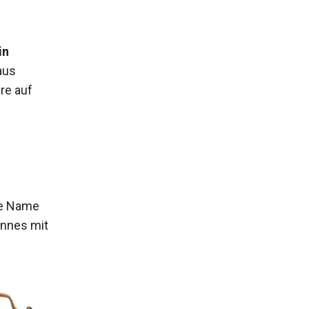
in
aus
re auf
te Name
innes mit