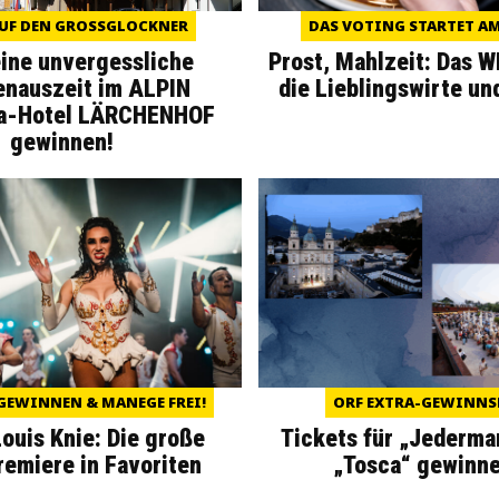
UF DEN GROSSGLOCKNER
DAS VOTING STARTET AM 
eine unvergessliche
Prost, Mahlzeit: Das 
enauszeit im ALPIN
die Lieblingswirte un
a-Hotel LÄRCHENHOF
gewinnen!
GEWINNEN & MANEGE FREI!
ORF EXTRA-GEWINNS
Louis Knie: Die große
Tickets für „Jederma
miere in Favoriten
„Tosca“ gewinne