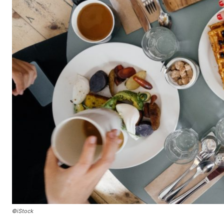
©iStock